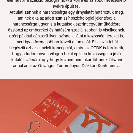
elemei (pl. a szekció piktogramok) a körre és az abból levezethető
ívekre épült fel.
Arculati színnek a narancssárga egy árnyalatát határoztuk meg,
aminek oka az adott szín színpszichológiai jelentése: a
narancssárga ugyanis a kutatások szerint együttműködésre
ösztönzi az embereket és hatására szociálisabban is viselkednek,
ezért például célszerű ilyen színnel ellátni a közösségi tereket is,
mert így a forma jobban követi a funkciót. Ez a szín tehát
kiegészíti azt az elméleti koncepciót, amire az OTDK is törekszik,
hogy a tudományos világon belül építsen közösséget a jövő
kutatói számára, úgy hogy közben nem akar többnek látszani
annál ami: az Országos Tudományos Diákköri Konferencia.