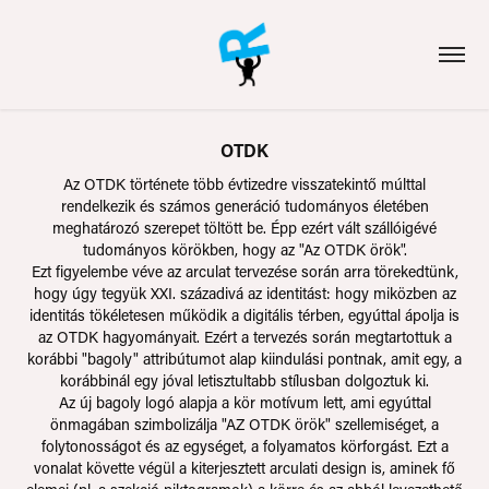
OTDK
Az OTDK története több évtizedre visszatekintő múlttal
rendelkezik és számos generáció tudományos életében
meghatározó szerepet töltött be. Épp ezért vált szállóigévé
tudományos körökben, hogy az "Az OTDK örök".
Ezt figyelembe véve az arculat tervezése során arra törekedtünk,
hogy úgy tegyük XXI. századivá az identitást: hogy miközben az
identitás tökéletesen működik a digitális térben, egyúttal ápolja is
az OTDK hagyományait. Ezért a tervezés során megtartottuk a
korábbi "bagoly" attribútumot alap kiindulási pontnak, amit egy, a
korábbinál egy jóval letisztultabb stílusban dolgoztuk ki.
Az új bagoly logó alapja a kör motívum lett, ami egyúttal
önmagában szimbolizálja "AZ OTDK örök" szellemiséget, a
folytonosságot és az egységet, a folyamatos körforgást. Ezt a
vonalat követte végül a kiterjesztett arculati design is, aminek fő