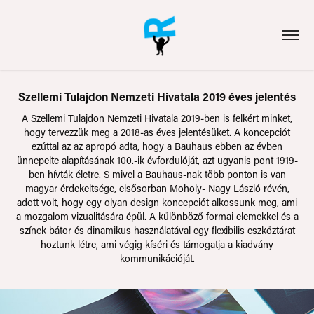
Szellemi Tulajdon Nemzeti Hivatala 2019 éves jelentés
A Szellemi Tulajdon Nemzeti Hivatala 2019-ben is felkért minket,
hogy tervezzük meg a 2018-as éves jelentésüket. A koncepciót
ezúttal az az apropó adta, hogy a Bauhaus ebben az évben
ünnepelte alapításának 100.-ik évfordulóját, azt ugyanis pont 1919-
ben hívták életre. S mivel a Bauhaus-nak több ponton is van
magyar érdekeltsége, elsősorban Moholy- Nagy László révén,
adott volt, hogy egy olyan design koncepciót alkossunk meg, ami
a mozgalom vizualitására épül. A különböző formai elemekkel és a
színek bátor és dinamikus használatával egy flexibilis eszköztárat
hoztunk létre, ami végig kíséri és támogatja a kiadvány
kommunikációját.